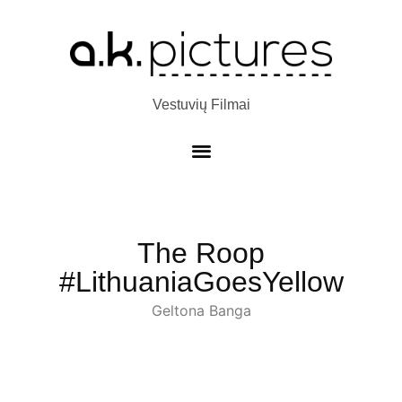
Vestuvių Filmai
The Roop
#LithuaniaGoesYellow
Geltona Banga