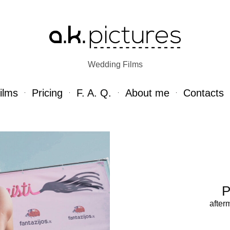
Wedding Films
ilms
Pricing
F. A. Q.
About me
Contacts
P
after