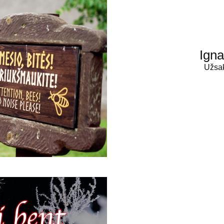
Igna
Užsak